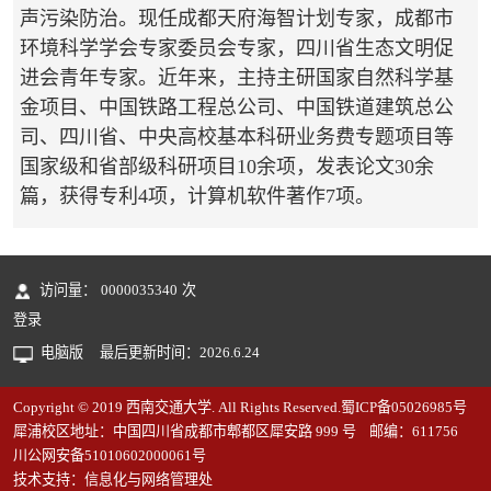
声污染防治。现任成都天府海智计划专家，成都市
环境科学学会专家委员会专家，四川省生态文明促
进会青年专家。近年来，主持主研国家自然科学基
金项目、中国铁路工程总公司、中国铁道建筑总公
司、四川省、中央高校基本科研业务费专题项目等
国家级和省部级科研项目10余项，发表论文30余
篇，获得专利4项，计算机软件著作7项。
访问量：
0000035340
次
登录
电脑版
最后更新时间：
2026
.
6
.
24
Copyright © 2019 西南交通大学. All Rights Reserved.蜀ICP备05026985号
犀浦校区地址：中国四川省成都市郫都区犀安路 999 号 邮编：611756
川公网安备51010602000061号
技术支持：信息化与网络管理处